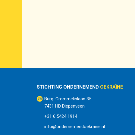
STICHTING ONDERNEMEND
OEKRAÏNE
Burg. Crommelinlaan 35
7431 HD Diepenveen
+31 6 5424 1914
info@ondernemendoekraine.nl