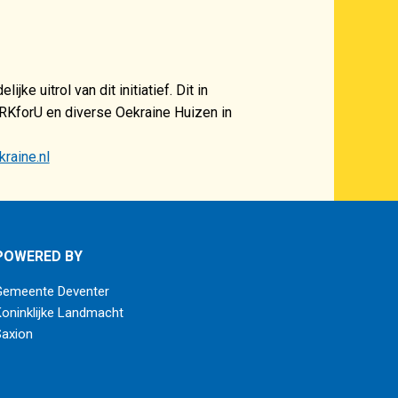
e uitrol van dit initiatief. Dit in
RKforU en diverse Oekraine Huizen in
aine.nl
POWERED BY
Gemeente Deventer
oninklijke Landmacht
axion